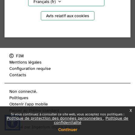
Français ‎(fr)‎
Avis relatif aux cookies
FIM
Mentions légales
Configuration requise
Contacts
Non connecté.
Politiques
Obtenir l’app mobile
x
Passer au thème standard
Si vous continuez à consulter ce site web, vous acceptez nos politiques :
Politique de protection des données personnelles
Politique de
confidentialité
Réalisé par
Ingenium digital learning
Continuer