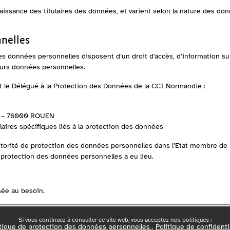
ssance des titulaires des données, et varient selon la nature des donné
nnelles
s données personnelles disposent d’un droit d'accès, d’information sur 
leurs données personnelles.
nt le Délégué à la Protection des Données de la CCI Normandie :
ne – 76000 ROUEN
laires spécifiques liés à la protection des données
utorité de protection des données personnelles dans l’Etat membre de 
 protection des données personnelles a eu lieu.
sée au besoin.
Si vous continuez à consulter ce site web, vous acceptez nos politiques :
itique de protection des données personnelles
Politique de confidenti